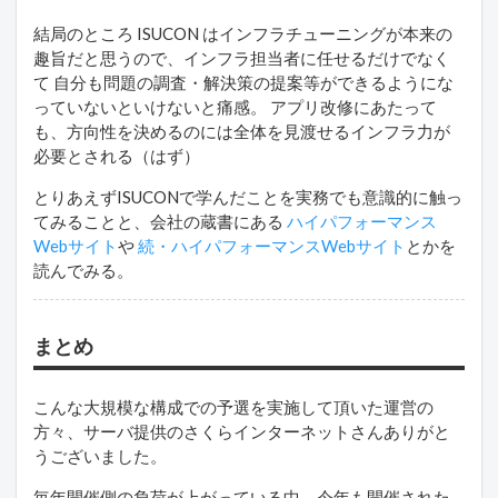
結局のところ ISUCON はインフラチューニングが本来の
趣旨だと思うので、インフラ担当者に任せるだけでなく
て 自分も問題の調査・解決策の提案等ができるようにな
っていないといけないと痛感。 アプリ改修にあたって
も、方向性を決めるのには全体を見渡せるインフラ力が
必要とされる（はず）
とりあえずISUCONで学んだことを実務でも意識的に触っ
てみることと、会社の蔵書にある
ハイパフォーマンス
Webサイト
や
続・ハイパフォーマンスWebサイト
とかを
読んでみる。
まとめ
こんな大規模な構成での予選を実施して頂いた運営の
方々、サーバ提供のさくらインターネットさんありがと
うございました。
毎年開催側の負荷が上がっている中、今年も開催された