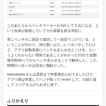
このあたりからベンチマーカーが fail して 0 点になる、と
いう自体が頻発していてその原因を探る羽目に。
常にベンチの二回目で成功して一回目でこけている、と
いうことが分かり、何が悪いんだ…と バタバタしてたけ
ど、アプリ起動直後にベンチを走らせるとこける、とい
うよくわからない理由であることがわかった(?)ので 起動
後30秒待ってからベンチ走らせることで解決した。この
時間のバタバタは完全に無駄だった…
matsumana さんは直前まで作業進められてましたけど、
アプリ側は作業してベンチ取って revert して、の繰り返
しで スコアを上げられずに終了。
ふりかえり