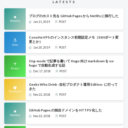
LATESTS
ブログのホスト先を GitHub Pages から Netlify に移行した
Jan 21, 2019
POST
ConoHa VPS のインスタンス初期設定メモ（SSHポート変
更とか）
Jan 20, 2019
POST
Org-mode で記事を書いて Hugo 向け markdown を ox-
hugo で自動生成する話
Dec 17, 2018
POST
Geeks Who Drink -自社プロダクト運用 Edition- に行って
きた
Nov 22, 2018
POST
GitHub Pages の独自ドメインを HTTPS 化した
Nov 22, 2018
POST