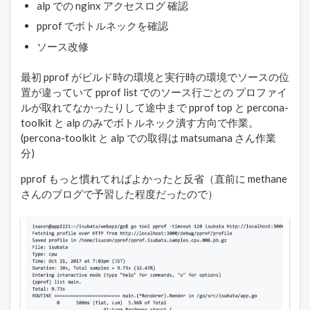
alp での nginx アクセスログ 確認
pprof でボトルネックを確認
ソース改修
最初 pprof がビルド時の環境と実行時の環境でソースの位
置が違っていて pprof list でのソース行ごとの プロファイ
ルが取れてなかったりして途中まで pprof top と percona-
toolkit と alp のみでボトルネック潰す方向で作業。
(percona-toolkit と alp での取得は matsumana さん作業
分)
pprof もっと慣れてればよかったと反省（直前に methane
さんのブログで予習した程度だったので）