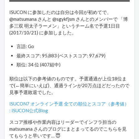
ISUCON に参加したのは自分は今回が初めてで、
@matsumana さんと @sgykfjsm さんとのメンバーで 「博
多三双 明太子ラーメン」というチーム名で予選1日目
(2017/10/21) に参加しました。
言語: Go
最終スコア: 95,883 (ベストスコア: 97,679)
順位: 34 位 (407組中)
順位は以下の参考値のものです。予選通過が上位18位ま
で(←簡単にいえば)、通過ラインが20万点ほどだったので
見事予選敗退でした。
ISUCON7 オンライン予選 全ての順位とスコア（参考値）
: ISUCON公式Blog
スコア推移や作業内容はリーダーでインフラ担当の
matsumana さんのブログにまとまってるのでこちらを見
てもらうと早いです… 😇