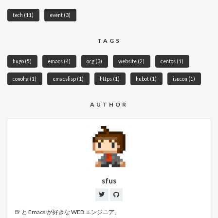
tech
(11)
event
(3)
TAGS
hugo
(5)
emacs
(4)
org
(3)
website
(2)
centos
(1)
conoha
(1)
emacslisp
(1)
https
(1)
hubot
(1)
isucon
(1)
AUTHOR
sfus
🍺 と Emacs が好きな WEB エンジニア。